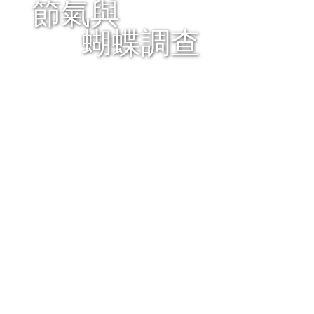
節氣與
蝴蝶調查