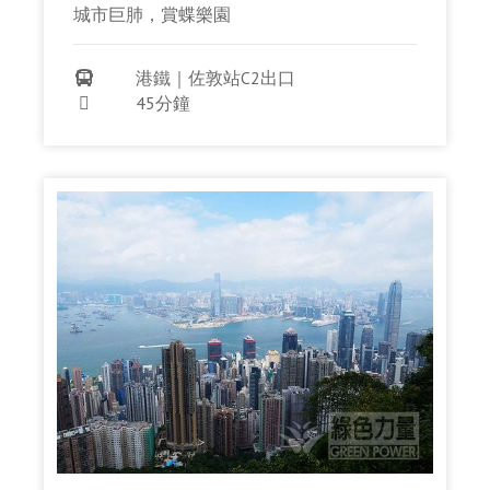
城市巨肺，賞蝶樂園
港鐵｜佐敦站C2出口

45分鐘
