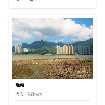
䃟頭
海天一色賞蝶樂