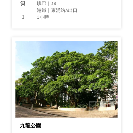
嶼巴｜38

港鐵｜東涌站A出口
1小時

九龍公園