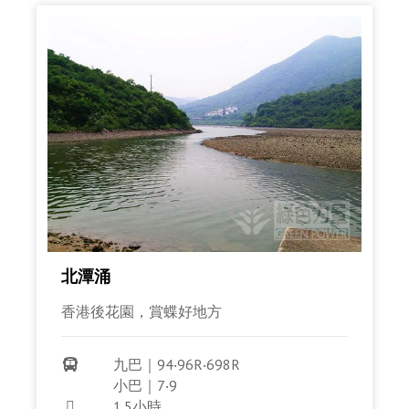
北潭涌
香港後花園，賞蝶好地方
九巴｜94‧96R‧698R

小巴｜7‧9
1.5小時
