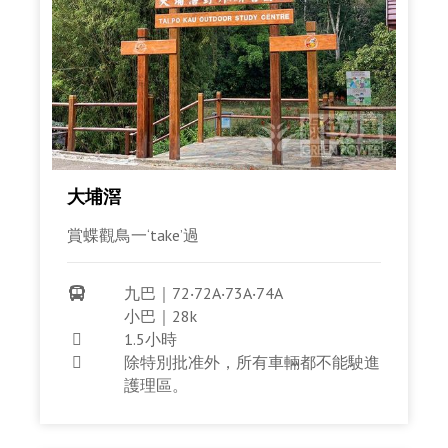
大埔滘
賞蝶觀鳥一‘take’過
九巴｜72‧72A‧73A‧74A

小巴｜28k
1.5小時

除特別批准外，所有車輛都不能駛進

護理區。