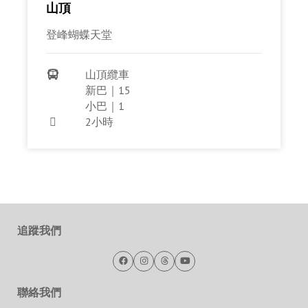
山頂
登峰蝴蝶天堂
山頂纜車

新巴｜15
小巴｜1
2小時

追蹤我們




聯絡我們