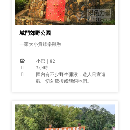
城門郊野公園
一家大小賞蝶樂融融
小巴｜82

2小時

園內有不少野生彌猴，遊人只宜遠

觀，切勿驚擾或餵飼牠們。