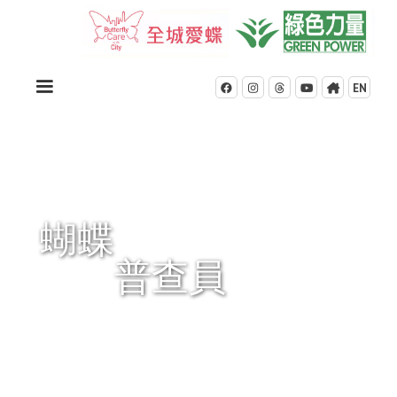
EN





蝴蝶
普查員