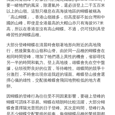
要一睹牠們的風采，除運氣外，還必須登上二千五百米
以上的山嶺。這類只棲息在高海拔地區的蝴蝶被稱為
「高山蝴蝶」，香港山嶺雖多，但高度卻不如台灣和中
國的山峰，即使是全港最高的大帽山亦只有海拔957米
高，所以在香港並沒有高山蝴蝶。不過，仍可找到具登
峰習性的蝴蝶品種。
大部分登峰蝴蝶在清晨時會順著地形向附近的高地飛
行，然後聚集在山嶺和山脊。由於同一品種的蝴蝶會在
相同時間登峰，增加了牠們遇上異性的機會，省卻尋找
另一半的時間和氣力。登上高地後，雄蝶會先在空中盤
據，佔領視野良好的位置，等待雌性。雄蝶間的競爭十
分激烈，不時會出現你追我趕的場面。雌蝶登山後會選
擇心儀的雄性，交配後雌蝶會飛回地勢較低的地方產
卵。
因蝴蝶的登峰行為往往受不同因素影響，要碰上登峰的
蝴蝶可謂殊不容易。蝴蝶在晴朗時比較活躍，大部分蝴
蝶會選擇陽光普照的日子登峰。其次是時間，登峰行為
是不少蝴蝶交配繁殖的前奏，每個蝴蝶品種的繁殖期都