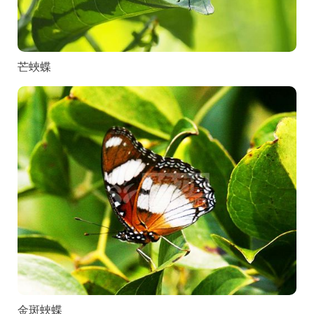
芒蛺蝶
金斑蛺蝶