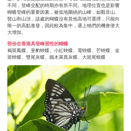
不同，登峰交配的時期亦有所不同。地理位置也是影響
蝴蝶登峰的重要因素，被低地圍繞的山峰，如觀音山、
髻山和山頂，該處的蝴蝶沒有其他高地可選擇，只能向
唯一的高點進發，因此較為集中，遇上牠們的機會便大
大增加。
部份在香港具登峰習性的蝴蝶
褐斑鳳蝶、斐豹蛺蝶、小紅蛺蝶、電蛺蝶、芒蛺蝶、金
斑蛺蝶、雙尾灰蝶、鐵木萊異灰蝶、大斑尾蜆蝶