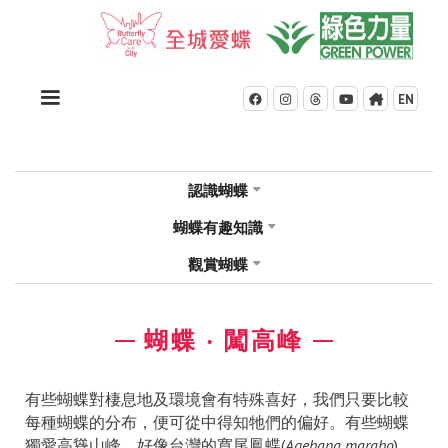
EN





認識蝴蝶

蝴蝶有趣知識

觀賞蝴蝶

蝴蝶 ‧ 闖高峰
有些蝴蝶對棲息地及環境會有特殊喜好，我們只要比較
每種蝴蝶的分布，便可從中得知牠們的偏好。有些蝴蝶
獨愛高聳山峰，好像台灣的寬尾鳳蝶(
Agehana maraho
)，