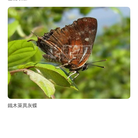
鐵木萊異灰蝶