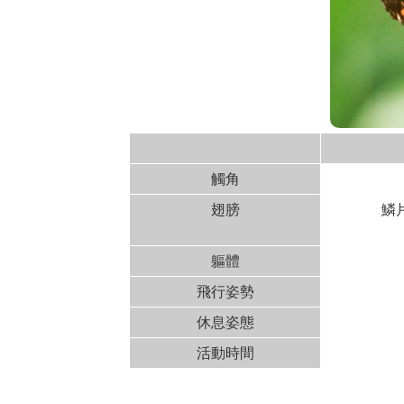
觸角
翅膀
鱗
軀體
飛行姿勢
休息姿態
活動時間