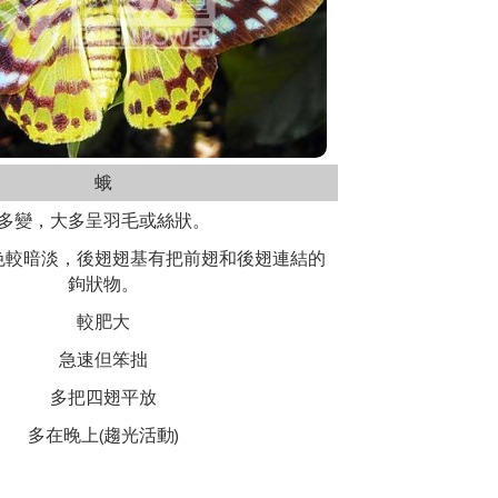
蛾
多變，大多呈羽毛或絲狀。
色較暗淡，後翅翅基有把前翅和後翅連結的
鉤狀物。
較肥大
急速但笨拙
多把四翅平放
多在晚上(趨光活動)