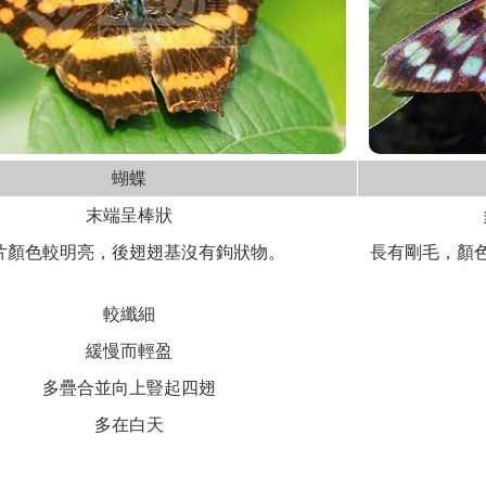
蝴蝶
末端呈棒狀
片顏色較明亮，後翅翅基沒有鉤狀物。
長有剛毛，顏
較纖細
緩慢而輕盈
多疊合並向上豎起四翅
多在白天