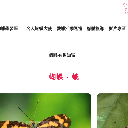
蝴蝶學習區
名人蝴蝶大使
愛蝶活動巡禮
媒體報導
影片專區
蝴蝶有趣知識

蝴蝶 ‧ 蛾