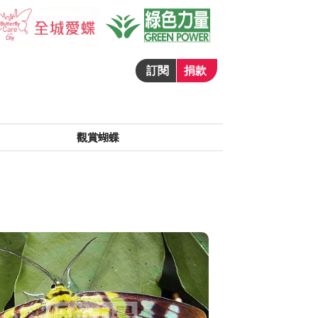
訂閱
捐款
觀賞蝴蝶
