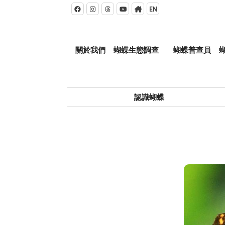
EN





關於我們
蝴蝶生態調查
蝴蝶普查員


認識蝴蝶
